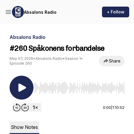
+ Follow
Absalons Radio
Absalons Radio
#260 Spåkonens forbandelse
May 07, 2026
•
Absalons Radio
•
Season 1
•
Share
Episode 260
Use Left/Right to seek, Home/End to jump to st
0:00
|
1:10:52
Show Notes