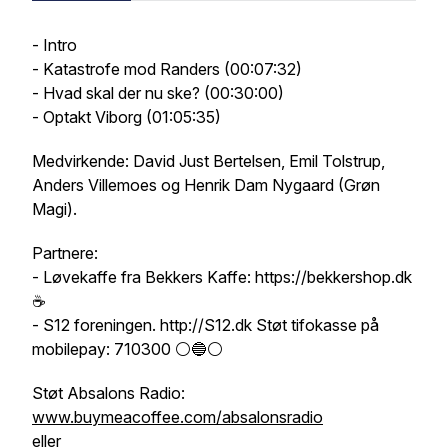
- Intro
- Katastrofe mod Randers (00:07:32)
- Hvad skal der nu ske? (00:30:00)
- Optakt Viborg (01:05:35)
Medvirkende: David Just Bertelsen, Emil Tolstrup,
Anders Villemoes og Henrik Dam Nygaard (Grøn
Magi).
Partnere:
- Løvekaffe fra Bekkers Kaffe: https://bekkershop.dk
☕️
- S12 foreningen. http://S12.dk Støt tifokasse på
mobilepay: 710300 ⚪️🔵⚪️
Støt Absalons Radio:
www.buymeacoffee.com/absalonsradio
eller