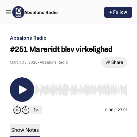
+ Follow
Absalons Radio
Absalons Radio
#251 Mareridt blev virkelighed
Share
March 03, 2026
•
Absalons Radio
Use Left/Right to seek, Home/End to jump to st
0:00
|
1:27:01
Show Notes